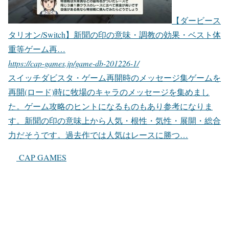
【ダービース
タリオン/Switch】新聞の印の意味・調教の効果・ベスト体
重等ゲーム再…
https://cap-games.jp/game-db-201226-1/
スイッチダビスタ・ゲーム再開時のメッセージ集ゲームを
再開(ロード)時に牧場のキャラのメッセージを集めまし
た。ゲーム攻略のヒントになるものもあり参考になりま
す。新聞の印の意味上から人気・根性・気性・展開・総合
力だそうです。過去作では人気はレースに勝つ…
CAP GAMES