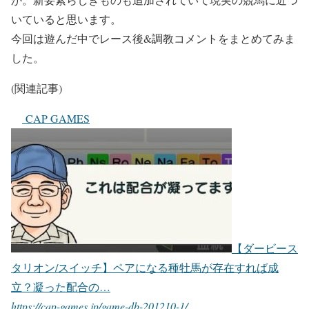
いていると思います。
今回は遊んだ中でレース後&調教コメントをまとめてみま
した。
(関連記事)
CAP GAMES
【ダービース
タリオン/スイッチ】ペアになる種牡馬が存在すれば成
立？凝った配合の…
https://cap-games.jp/game-db-201210-1/