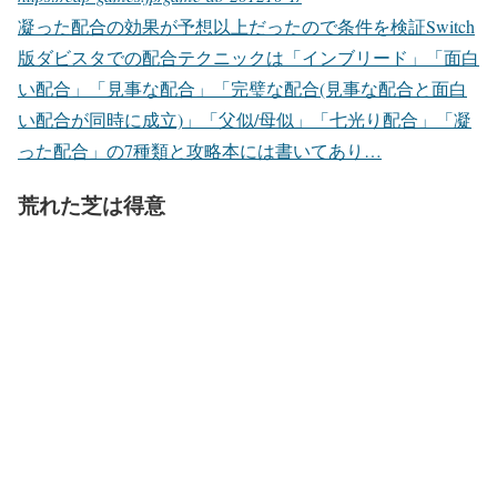
凝った配合の効果が予想以上だったので条件を検証Switch
版ダビスタでの配合テクニックは「インブリード」「面白
い配合」「見事な配合」「完璧な配合(見事な配合と面白
い配合が同時に成立)」「父似/母似」「七光り配合」「凝
った配合」の7種類と攻略本には書いてあり…
荒れた芝は得意