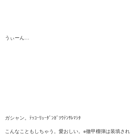
うぃーん…
ガシャン。ﾃｯｺｰﾘｭｰﾀﾞﾝｶﾞｿｳﾃﾝｻﾚﾏｼﾀ
こんなこともしちゃう。愛おしい。※徹甲榴弾は装填され