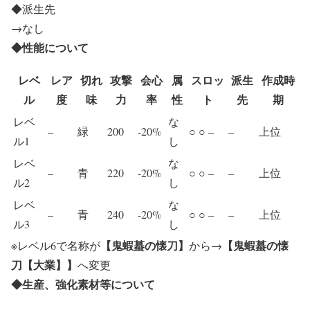
◆派生先
→なし
◆性能について
レベ
レア
切れ
攻撃
会心
属
スロッ
派生
作成時
ル
度
味
力
率
性
ト
先
期
レベ
な
–
緑
200
-20%
○ ○ –
–
上位
ル1
し
レベ
な
–
青
220
-20%
○ ○ –
–
上位
ル2
し
レベ
な
–
青
240
-20%
○ ○ –
–
上位
ル3
し
【鬼蝦蟇の懐刀】
【鬼蝦蟇の懐
※レベル6で名称が
から→
刀【大業】】
へ変更
◆生産、強化素材等について