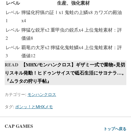
レベル
生産、強化素材
レベル
獰猛化狩猟の証Ⅰx1 鬼蛙の上鱗x8 カワズの殿油
1
x4
レベル
獰猛な鋭牙x2 重甲虫の鋭爪x4 上位鬼蛙素材：評
2
価値8
レベル
覇竜の大牙x2 獰猛化鬼蛙鱗x4 上位鬼蛙素材：評
3
価値12
READ
【MHX/モンハンクロス】ギザミ一式で業物×見切
りスキル発動！ヒドゥンサイスで砥石生活にサヨナラ…。
『ムラタの狩り手帖』
カテゴリー:
モンハンクロス
タグ:
ポンッ！とMHXメモ
CAP GAMES
トップへ戻る