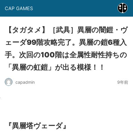
CAP GAMES
【タガタメ】［武具］異層の闇鎧・ヴ
ェーダ99階攻略完了。異層の鎧6種入
手。次回の100階は全属性耐性持ちの
「異層の虹鎧」が出る模様！！
capadmin
9年前
『異層塔ヴェーダ』