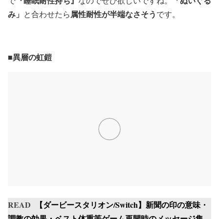
『睡眠耐性持ち』
「ぬいぐる
で
なのでぜひ欲しいですね。
み」
属性耐性が半端なさそう
と合わせたら
です。
■異層の虹鎧
READ
【ダービースタリオン/Switch】新聞の印の意味・
調教の効果・ベスト体重等ゲーム再開時のメッセージ集