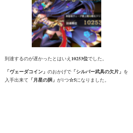
10253位
到達するのが遅かったとはいえ
でした。
「ヴェーダコイン」
「シルバー武具の欠片」
のおかげで
を
「月星の胴」
☆5
入手出来て
が1つ
になりました。