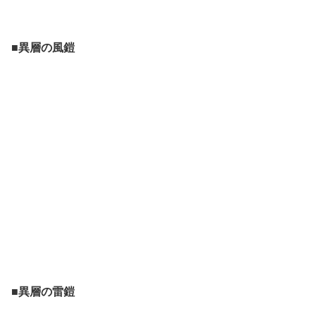
■異層の風鎧
■異層の雷鎧