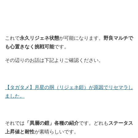
永久リジェネ状態
野良マルチで
これで
が可能になります。
も心置きなく挑戦可能
です。
その辺りのお話は下記よりご確認ください。
【タガタメ】月星の胴（リジェネ鎧）が原因でリセマラし
ました。
「異層の鎧」
各種の紹介
ステータス
それでは
です。どれも
上昇値と耐性
が素晴らしいです。