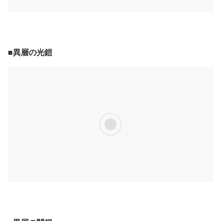
■異層の光鎧