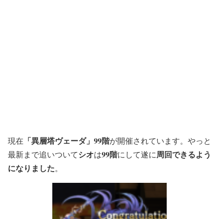
「異層塔ヴェーダ」99階
現在
が開催されています。やっと
シオ
99階
周回できるよう
最新まで追いついて
は
にして遂に
になりました
。