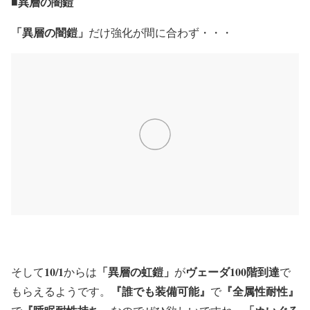
■異層の闇鎧
「異層の闇鎧」
だけ強化が間に合わず・・・
10/1
「異層の虹鎧」
ヴェーダ100階到達
そして
からは
が
で
『誰でも装備可能』
『全属性耐性』
もらえるようです。
で