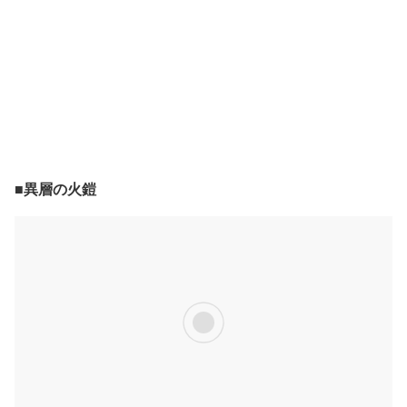
■異層の火鎧