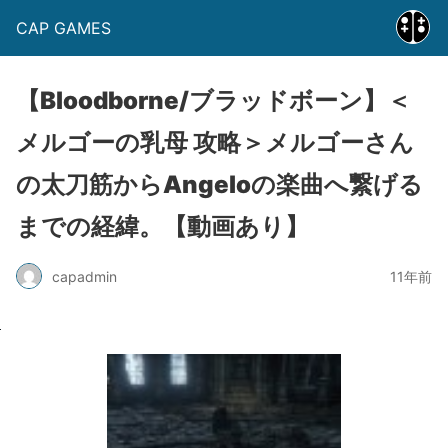
CAP GAMES
【Bloodborne/ブラッドボーン】＜
メルゴーの乳母 攻略＞メルゴーさん
の太刀筋からAngeloの楽曲へ繋げる
までの経緯。【動画あり】
capadmin
11年前