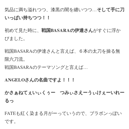
そして手に刀
気品に満ち溢れつつ、漆黒の闇を纏いつつ…
いっぱい持ちつつ！！
戦国BASARAの伊達さん
初めて見た時に、
がすぐに浮か
びました。
戦国BASARAの伊達さんと言えば、６本の太刀を操る無
限六刀流。
戦国BASARAのテーマソングと言えば…
ANGELOさんの名曲ですよ！！！
かさぁねてぇいぃくぅー つみぃさえーうぃけぇーいれー
るっ
FATEも紅く染まる月がーっていうので、ブラボンっぽい
です。