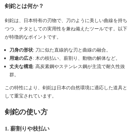
剣鉈とは何か？
剣鉈は、日本特有の刃物で、刀のように美しい曲線を持ち
つつ、ナタとしての実用性を兼ね備えたツールです。以下
が特徴的なポイントです。
刀身の形状
: 刀に似た直線的な刃と曲線の融合。
用途の広さ
: 木の枝払い、薪割り、動物の解体など。
丈夫な構造
: 高炭素鋼やステンレス鋼が主流で耐久性抜
群。
この特性により、剣鉈は日本の自然環境に適応した道具と
して重宝されています。
剣鉈の使い方
1. 薪割りや枝払い