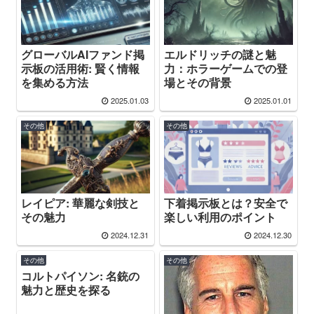
グローバルAIファンド掲
エルドリッチの謎と魅
示板の活用術: 賢く情報
力：ホラーゲームでの登
を集める方法
場とその背景
2025.01.03
2025.01.01
その他
その他
レイピア: 華麗な剣技と
下着掲示板とは？安全で
その魅力
楽しい利用のポイント
2024.12.31
2024.12.30
その他
その他
コルトパイソン: 名銃の
魅力と歴史を探る