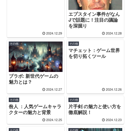
エプスタイン事件がなん
Jで話題に！注目の議論
を深掘り
2024.12.29
2024.12.28
その他
その他
マチェット：ゲーム世界
を切り拓くツール
ブラボ: 新世代ゲームの
魅力とは？
2024.12.27
2024.12.26
その他
その他
咎人 ：人気ゲームキャラ
片手剣 の魅力と使い方を
クターの魅力と背景
徹底解説！
2024.12.25
2024.12.23
その他
その他