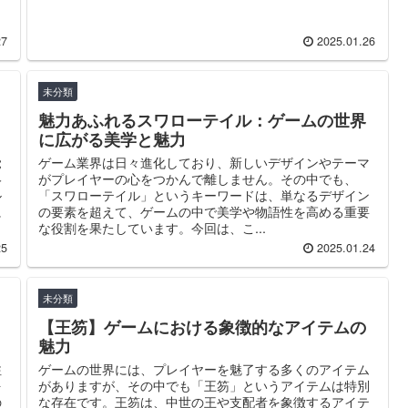
27
2025.01.26
未分類
魅力あふれるスワローテイル：ゲームの世界
に広がる美学と魅力
覚
ゲーム業界は日々進化しており、新しいデザインやテーマ
絡
がプレイヤーの心をつかんで離しません。その中でも、
ル
「スワローテイル」というキーワードは、単なるデザイン
に
の要素を超えて、ゲームの中で美学や物語性を高める重要
な役割を果たしています。今回は、こ...
25
2025.01.24
未分類
【王笏】ゲームにおける象徴的なアイテムの
魅力
注
ゲームの世界には、プレイヤーを魅了する多くのアイテム
を
がありますが、その中でも「王笏」というアイテムは特別
の
な存在です。王笏は、中世の王や支配者を象徴するアイテ