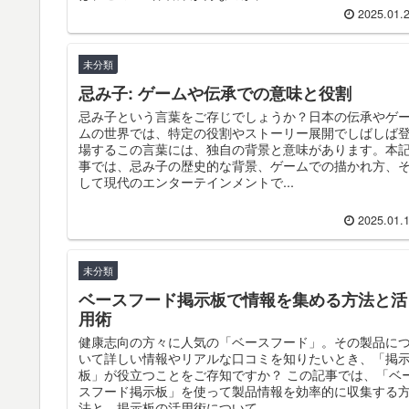
2025.01.
未分類
忌み子: ゲームや伝承での意味と役割
忌み子という言葉をご存じでしょうか？日本の伝承やゲ
ムの世界では、特定の役割やストーリー展開でしばしば
場するこの言葉には、独自の背景と意味があります。本
事では、忌み子の歴史的な背景、ゲームでの描かれ方、
して現代のエンターテインメントで...
2025.01.
未分類
ベースフード掲示板で情報を集める方法と活
用術
健康志向の方々に人気の「ベースフード」。その製品に
いて詳しい情報やリアルな口コミを知りたいとき、「掲
板」が役立つことをご存知ですか？ この記事では、「ベ
スフード掲示板」を使って製品情報を効率的に収集する
法と、掲示板の活用術について...