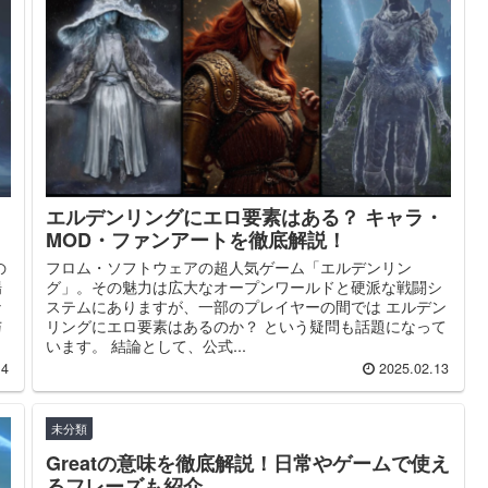
エルデンリングにエロ要素はある？ キャラ・
MOD・ファンアートを徹底解説！
の
フロム・ソフトウェアの超人気ゲーム「エルデンリン
場
グ」。その魅力は広大なオープンワールドと硬派な戦闘シ
な
ステムにありますが、一部のプレイヤーの間では エルデン
与
リングにエロ要素はあるのか？ という疑問も話題になって
います。 結論として、公式...
14
2025.02.13
未分類
Greatの意味を徹底解説！日常やゲームで使え
るフレーズも紹介