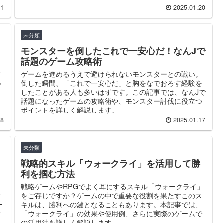
21
2025.01.20
未分類
モンスターを倒したこれで一安心だ！なんJで
話題のゲーム攻略術
ー
登
ゲームを進めるうえで避けられないモンスターとの戦い。
記
倒した瞬間、「これで一安心だ」と胸をなでおろす経験を
そ
したことがある人も多いはずです。この記事では、なんJで
話題になったゲームの攻略術や、モンスター討伐に役立つ
ポイントを詳しく解説します。 ...
18
2025.01.17
未分類
戦略的スキル「ウォークライ」を活用して勝
利を掴む方法
つ
戦略ゲームやRPGでよく耳にするスキル「ウォークライ」
示
をご存じですか？ゲームの中で重要な役割を果たすこのス
ー
キルは、勝利への鍵となることもあります。本記事では、
方
「ウォークライ」の効果や使用例、さらに実際のゲームで
の活用法を詳しく解説します。 ...