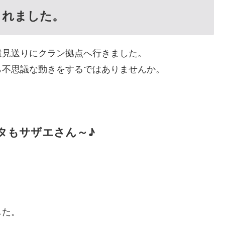
されました。
遣見送りにクラン拠点へ行きました。
ら不思議な動きをするではありませんか。
タもサザエさん～♪
。
した。