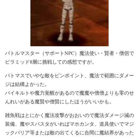
バトルマスター（サポートNPC）魔法使い・賢者・僧侶で
ピラミッド8層に挑戦しての感想ですが。
バトマスでいやな敵をピンポイント、魔法で範囲にダメー
ジは結構よかった。
バイキルトや魔力覚醒があるので魔魔や僧僧よりも零のせ
んれいがある魔賢や僧賢にしたほうがいいかも。
雑魚戦はとにかく魔法攻撃がおおいので魔法ダメージ減の
装備、魔やスパスタがいればマホカンタ、道具使いでマジ
ックバリア等または敵の出てくるに合間に魔結界があった