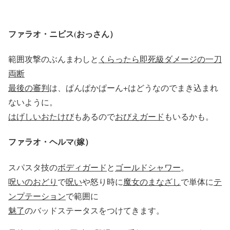
ファラオ・ニビス(おっさん）
範囲攻撃のぶんまわしと
くらったら即死級ダメージの一刀
両断
最後の審判
は、ぱんぱかぱーん+はどうなのでまき込まれ
ないように。
はげしいおたけび
もあるので
おびえガード
もいるかも。
ファラオ・ヘルマ(嫁）
スパスタ技の
ボディガード
と
ゴールドシャワー
。
呪いのおどり
で
呪い
や怒り時に
魔女のまなざし
で単体に
テ
ンプテーション
で範囲に
魅了
のバッドステータスをつけてきます。