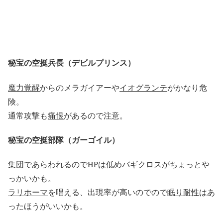
秘宝の空挺兵長（デビルプリンス）
魔力覚醒
からのメラガイアーや
イオグランテ
がかなり危
険。
通常攻撃も
痛恨
があるので注意。
秘宝の空挺部隊（ガーゴイル）
集団であらわれるのでHPは低めバギクロスがちょっとや
っかいかも。
ラリホーマ
を唱える、出現率が高いのでので
眠り耐性
はあ
ったほうがいいかも。