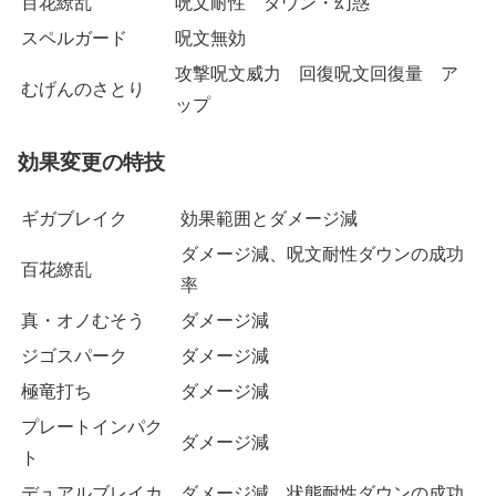
百花繚乱
呪文耐性 ダウン・幻惑
スペルガード
呪文無効
攻撃呪文威力 回復呪文回復量 ア
むげんのさとり
ップ
効果変更の特技
ギガブレイク
効果範囲とダメージ減
ダメージ減、呪文耐性ダウンの成功
百花繚乱
率
真・オノむそう
ダメージ減
ジゴスパーク
ダメージ減
極竜打ち
ダメージ減
プレートインパク
ダメージ減
ト
デュアルブレイカ
ダメージ減、状態耐性ダウンの成功