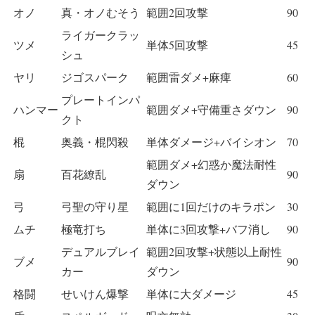
オノ
真・オノむそう
範囲2回攻撃
90
ライガークラッ
ツメ
単体5回攻撃
45
シュ
ヤリ
ジゴスパーク
範囲雷ダメ+麻痺
60
プレートインパ
ハンマー
範囲ダメ+守備重さダウン
90
クト
棍
奥義・棍閃殺
単体ダメージ+バイシオン
70
範囲ダメ+幻惑か魔法耐性
扇
百花繚乱
90
ダウン
弓
弓聖の守り星
範囲に1回だけのキラポン
30
ムチ
極竜打ち
単体に3回攻撃+バフ消し
90
デュアルブレイ
範囲2回攻撃+状態以上耐性
ブメ
90
カー
ダウン
格闘
せいけん爆撃
単体に大ダメージ
45