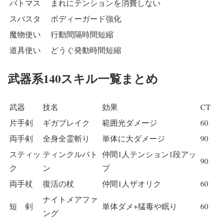
バトマス
まれにテンションを消費しない
スパスタ
ボディーガード強化
魔物使い
行動間隔時間短縮
道具使い
どうぐ発動時間短縮
武器系140スキル一覧まとめ
武器
技名
効果
CT
片手剣
ギガブレイク
範囲光ダメージ
60
両手剣
全身全霊斬り
単体に大ダメージ
90
スティッ
ティンクルバト
仲間1人テンション1段アッ
90
ク
ン
プ
両手杖
復活の杖
仲間1人ザオリク
60
ナイトメアファ
短 剣
単体ダメ+猛毒や眠り
60
ング