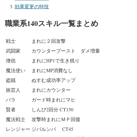
効果変更の特技
職業系140スキル一覧まとめ
戦士
まれに２回攻撃
武闘家
カウンターブースト ダメ増量
僧侶
まれにHP1で生き残り
魔法使い
まれにMP消費なし
盗賊
ぬすむ成功率アップ
旅芸人
まれにカウンター
パラ
ガード時まれにマヒ
賢者
しんぴ2回分 CT150
魔法戦士
攻撃時まれにＭＰ回復
レンジャー
ジバルンバ CT45