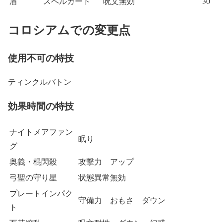
盾
スペルガード
呪文無効
30
コロシアムでの変更点
使用不可の特技
ティンクルバトン
効果時間の特技
ナイトメアファン
眠り
グ
奥義・棍閃殺
攻撃力 アップ
弓聖の守り星
状態異常無効
プレートインパク
守備力 おもさ ダウン
ト