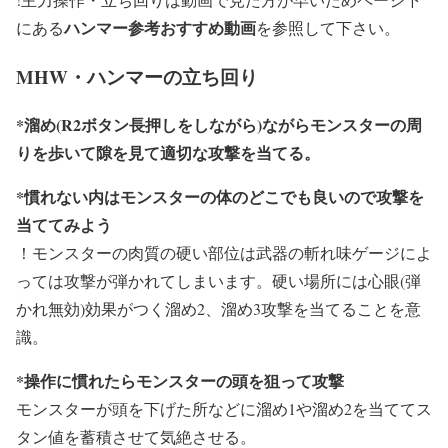
ハンマー参考おすすめ動画
にある
を参照して下さい。
MHW・ハンマーの立ち回り
*溜め(R2ボタン長押しをしながら)ながらモンスターの周
りを歩いて隙を見て適切な攻撃を当てる。
*慣れない内はモンスターの体のどこでも良いので攻撃を
当ててみよう
！モンスターの肉質の硬い部位は武器の斬れ味ゲージによ
っては攻撃が弾かれてしまいます。硬い場所には心眼(弾
かれ無効)効果がつく溜め2、溜め3攻撃を当てることを意
識。
*操作に慣れたらモンスターの頭を狙って攻撃
モンスターが頭を下げた所などに溜め1や溜め2を当ててス
タン値を蓄積させて気絶させる。