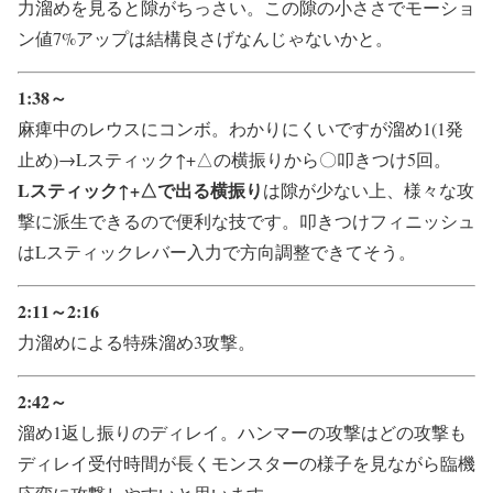
力溜めを見ると隙がちっさい。この隙の小ささでモーショ
ン値7%アップは結構良さげなんじゃないかと。
1:38～
麻痺中のレウスにコンボ。わかりにくいですが溜め1(1発
止め)→Lスティック↑+△の横振りから〇叩きつけ5回。
Lスティック↑+△で出る横振り
は隙が少ない上、様々な攻
撃に派生できるので便利な技です。叩きつけフィニッシュ
はLスティックレバー入力で方向調整できてそう。
2:11～2:16
力溜めによる特殊溜め3攻撃。
2:42～
溜め1返し振りのディレイ。ハンマーの攻撃はどの攻撃も
ディレイ受付時間が長くモンスターの様子を見ながら臨機