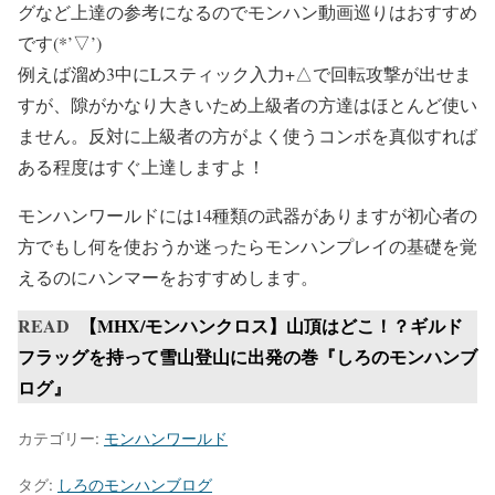
グなど上達の参考になるのでモンハン動画巡りはおすすめ
です(*’▽’)
例えば溜め3中にLスティック入力+△で回転攻撃が出せま
すが、隙がかなり大きいため上級者の方達はほとんど使い
ません。反対に上級者の方がよく使うコンボを真似すれば
ある程度はすぐ上達しますよ！
モンハンワールドには14種類の武器がありますが初心者の
方でもし何を使おうか迷ったらモンハンプレイの基礎を覚
えるのにハンマーをおすすめします。
READ
【MHX/モンハンクロス】山頂はどこ！？ギルド
フラッグを持って雪山登山に出発の巻『しろのモンハンブ
ログ』
カテゴリー:
モンハンワールド
タグ:
しろのモンハンブログ