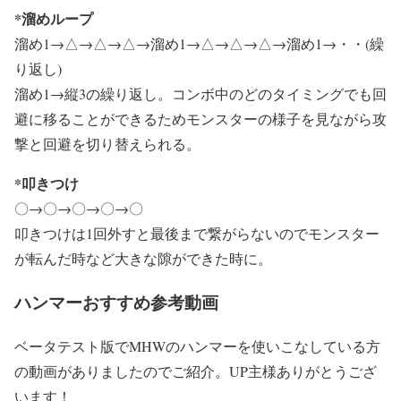
*溜めループ
溜め1→△→△→△→溜め1→△→△→△→溜め1→・・(繰
り返し)
溜め1→縦3の繰り返し。コンボ中のどのタイミングでも回
避に移ることができるためモンスターの様子を見ながら攻
撃と回避を切り替えられる。
*叩きつけ
〇→〇→〇→〇→〇
叩きつけは1回外すと最後まで繋がらないのでモンスター
が転んだ時など大きな隙ができた時に。
ハンマーおすすめ参考動画
ベータテスト版でMHWのハンマーを使いこなしている方
の動画がありましたのでご紹介。UP主様ありがとうござ
います！