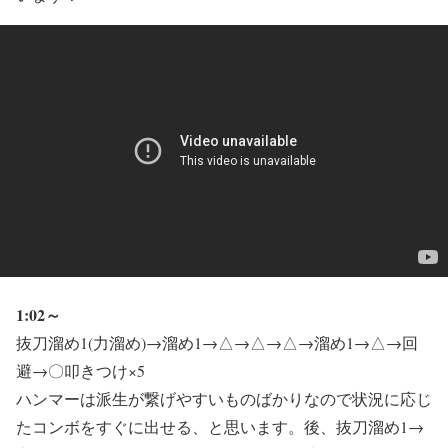
1:02～
抜刀溜め1(力溜め)→溜め1→△→△→△→溜め1→△→回
避→〇叩きつけ×5
ハンマーは派生が繋げやすいものばかりなので状況に応じ
たコンボをすぐに出せる、と思います。後、抜刀溜め1→