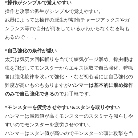
*操作がシンプルで覚えやすい
操作と攻撃の派生がシンプルで覚えやすい。
武器によっては操作の派生が複雑(チャージアックスやガ
ンランス等)で自分が何をしているかわからなくなる時も
あるので・・。
*自己強化の条件が緩い
太刀は気刃大回転斬りを当てて練気ゲージ溜め、操虫棍は
虫を飛ばしてモンスターからエキス採取で自己強化、狩猟
笛は強化旋律を吹いて強化・・など初心者には自己強化の
ハンマーは基本的に溜め操作
難度が高いものもありますが
のみで自己強化できる
のでお手軽です。
*モンスターを疲労させやすい&スタンを取りやすい
ハンマーは減気値が高くモンスターのスタミナを減らしや
すいのでモンスターを疲労させやすい。
ハンマーはスタン値が高いのでモンスターの頭に攻撃を当