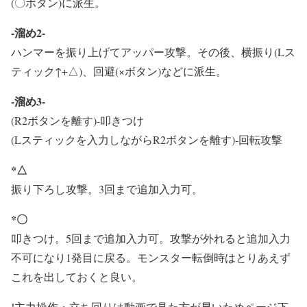
(〇ボタン)に派生。
-溜め2-
ハンマーを振り上げてアッパー攻撃。その後、横振り(Lス
ティック↑+△)、回避(×ボタン)などに派生。
-溜め3-
(R2ボタンを離す)-叩きつけ
(Lスティックを入力しながらR2ボタンを離す)-回転攻撃
*△
振り下ろし攻撃。3回まで追加入力可。
*〇
叩きつけ。5回まで追加入力可。攻撃が外れると追加入力
不可になり1発目に戻る。モンスター転倒時はとりあえず
これを出しておくと良い。
!主力操作・立ち回りは動画で見た方が早いためページ下