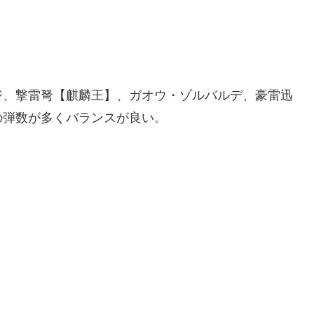
ジ、撃雷弩【麒麟王】、ガオウ・ゾルバルデ、豪雷迅
の弾数が多くバランスが良い。