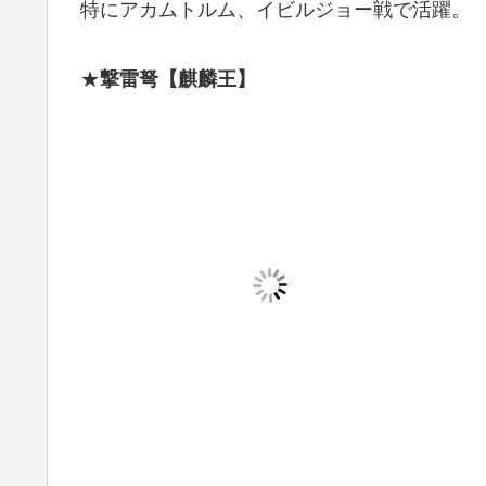
特にアカムトルム、イビルジョー戦で活躍。
★
撃雷弩【麒麟王】
スロット3。サディフルシリンジよりさらに雷
王にこのライトボウガンの下を使っていました
ガオウ・ゾルバルデも似たようなスペックです
をつけると反動が極小になり麻痺弾Lv2を無
【有用な弾種】
・通常弾Lv2・3
・貫通弾Lv1・2
・麻痺弾Lv1・2