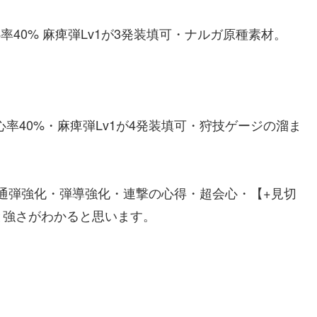
率40% 麻痺弾Lv1が3発装填可・ナルガ原種素材。
心率40%・麻痺弾Lv1が4発装填可・狩技ゲージの溜ま
]で同じ。貫通弾強化・弾導強化・連撃の心得・超会心・【+見切
と強さがわかると思います。