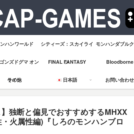
ンハンワールド
シティーズ：スカイライ
モンハンダブルク
ゴンズドグマ オン
FINAL FANTASY
ン
Bloodborne
ライン
その他
日本語
お問い合わせ
ス】独断と偏見でおすすめするMHXX
性・火属性編)『しろのモンハンブロ