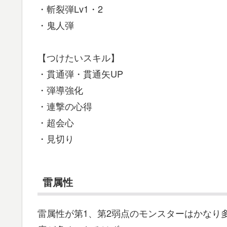
・斬裂弾Lv1・2
・鬼人弾
【つけたいスキル】
・貫通弾・貫通矢UP
・弾導強化
・連撃の心得
・超会心
・見切り
雷属性
雷属性が第1、第2弱点のモンスターはかなり