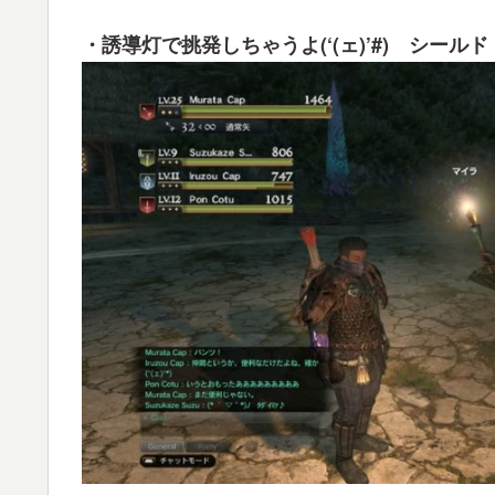
・誘導灯で挑発しちゃうよ(‘(ェ)’#) シール