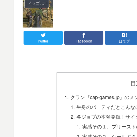
ドラゴンズドグマ オンライン
Twitter
Facebook
はてブ
目
クラン『cap-games.jp
生身のパーティだとこんな
各ジョブの本領発揮！サイ
実感その１、プリースト
実感その２、シールドさ