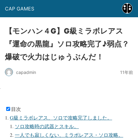
CAP GAMES
【モンハン４G】G級ミラボレアス
『運命の黒龍』ソロ攻略完了♪弱点？
爆破で火力はじゅうぶんだ！
capadmin
11年前
目次
G級ミラボレアス、ソロで攻略完了しました。
ソロ攻略時の武器とスキル。
一人でも寂しくない、ミラボレアス・ソロ攻略。