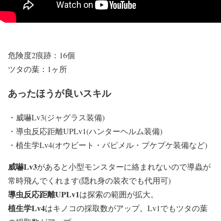
危険度2痕跡：16個
ツタの葉：1ヶ所
あったほうが良いスキル
・威嚇Lv3(ジャグラス装備)
・導虫反応距離UPLv1(ハンターヘルム装備)
・植生学Lv4(オウビート・パピメル・プケプケ装備など)
威嚇Lv3
があると小型モンスターに絡まれないので導蟲が
常時飛んでくれます(隠れ身の装衣でも代用可)
導虫反応距離UPLv1
は探索の範囲が拡大。
植生学Lv4
はキノコの採取数がアップ。Lv1でもツタの葉