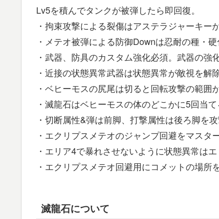
Lv5を積んでタンクが被弾したら即回復。
・拘束攻撃による裂傷はアステラジャーキー
・メテオ被弾による防御Downは忍耐の種・
・武器、防具のカスタム強化必須。武器の強
・近接の状態異常武器は状態異常が敵視を解
・ベヒーモスの尻尾は切ると回転攻撃の範囲
・滅龍石はベヒーモスの体のどこかに5回当
・切断属性&弾は前脚、打撃属性は後ろ脚を攻
・エクリプスメテオのジャンプ回避をマスタ
・エリア4で暴れさせないように状態異常はエ
・エクリプスメテオ回避用にコメットの場所
滅龍石について