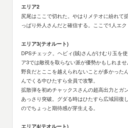
エリア2
尻尾はここで切れた。やはりメテオに紛れて
っぱり外人さんだと確信する。ここで1人エク
エリア3(テオルート)
DPSチェック。ヘビィ(賊)さんがけむり玉
ア3では敵視を取らない派が優勢かもしれませ
野良だとここを越えられないことが多かった
んでくる中ひたすら全員で攻撃。
拡散弾を初めチャックスさんの超高出力とガ
あっさり突破。グダる時はひたすら広域回復
のでちょっと期待感が芽生える。
エリア4(テオルート)