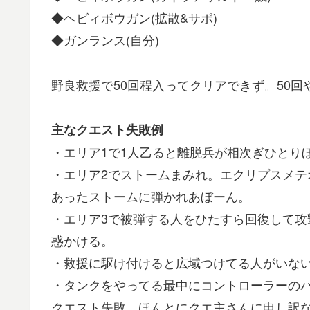
◆ヘビィボウガン(拡散&サポ)
◆ガンランス(自分)
野良救援で50回程入ってクリアできず。50回
主なクエスト失敗例
・エリア1で1人乙ると離脱兵が相次ぎひとり
・エリア2でストームまみれ。エクリプスメ
あったストームに弾かれあぼーん。
・エリア3で被弾する人をひたすら回復して
惑かける。
・救援に駆け付けると広域つけてる人がいな
・タンクをやってる最中にコントローラーの
クエスト失敗。ほんとにクエ主さんに申し訳