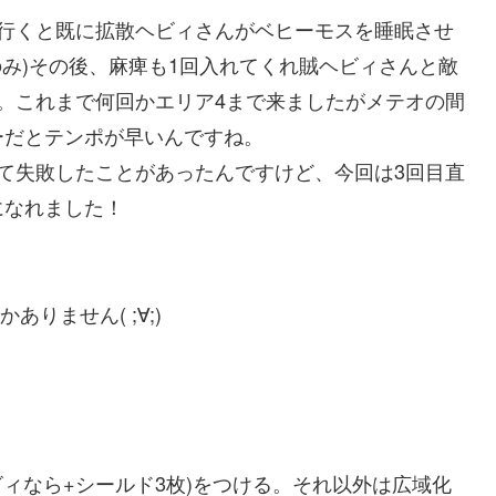
に行くと既に拡散ヘビィさんがベヒーモスを睡眠させ
のみ)その後、麻痺も1回入れてくれ賊ヘビィさんと敵
。これまで何回かエリア4まで来ましたがメテオの間
ーだとテンポが早いんですね。
て失敗したことがあったんですけど、今回は3回目直
になれました！
りません( ;∀;)
ビィなら+シールド3枚)をつける。それ以外は広域化