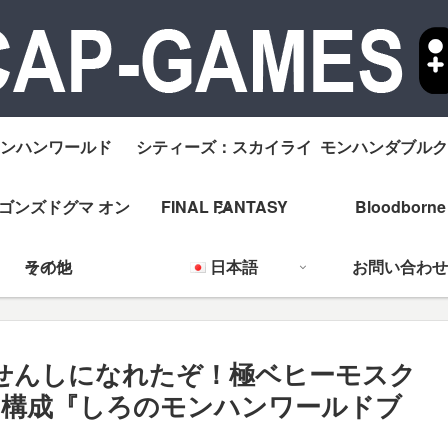
ンハンワールド
シティーズ：スカイライ
モンハンダブルク
ゴンズドグマ オン
FINAL FANTASY
ン
Bloodborne
ライン
その他
日本語
お問い合わせ
せんしになれたぞ！極ベヒーモスク
ー構成『しろのモンハンワールドブ