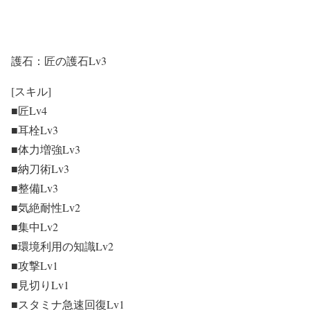
護石：匠の護石Lv3
[スキル]
■匠Lv4
■耳栓Lv3
■体力増強Lv3
■納刀術Lv3
■整備Lv3
■気絶耐性Lv2
■集中Lv2
■環境利用の知識Lv2
■攻撃Lv1
■見切りLv1
■スタミナ急速回復Lv1