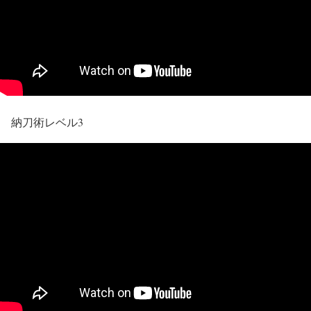
納刀術レベル3