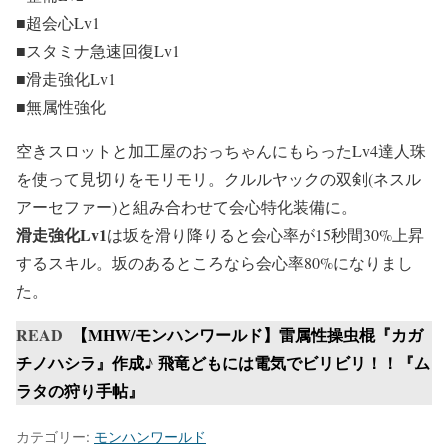
■超会心Lv1
■スタミナ急速回復Lv1
■滑走強化Lv1
■無属性強化
空きスロットと加工屋のおっちゃんにもらったLv4達人珠
を使って見切りをモリモリ。クルルヤックの双剣(ネスル
アーセファー)と組み合わせて会心特化装備に。
滑走強化Lv1
は坂を滑り降りると会心率が15秒間30%上昇
するスキル。坂のあるところなら会心率80%になりまし
た。
READ
【MHW/モンハンワールド】雷属性操虫棍『カガ
チノハシラ』作成♪ 飛竜どもには電気でビリビリ！！『ム
ラタの狩り手帖』
カテゴリー:
モンハンワールド