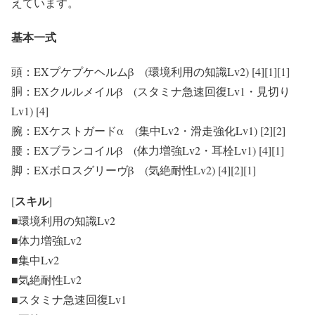
えています。
基本一式
頭：EXプケプケヘルムβ (環境利用の知識Lv2) [4][1][1]
胴：EXクルルメイルβ (スタミナ急速回復Lv1・見切り
Lv1) [4]
腕：EXケストガードα (集中Lv2・滑走強化Lv1) [2][2]
腰：EXブランコイルβ (体力増強Lv2・耳栓Lv1) [4][1]
脚：EXボロスグリーヴβ (気絶耐性Lv2) [4][2][1]
スキル
[
]
■環境利用の知識Lv2
■体力増強Lv2
■集中Lv2
■気絶耐性Lv2
■スタミナ急速回復Lv1