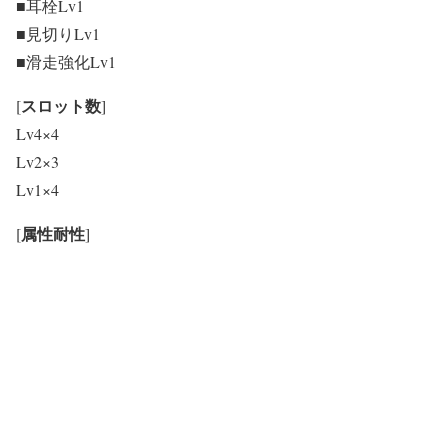
■耳栓Lv1
■見切りLv1
■滑走強化Lv1
スロット数
[
]
Lv4×4
Lv2×3
Lv1×4
属性耐性
[
]