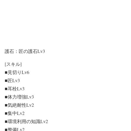
護石：匠の護石Lv3
[スキル]
■見切りLv6
■匠Lv3
■耳栓Lv3
■体力増強Lv3
■気絶耐性Lv2
■集中Lv2
■環境利用の知識Lv2
■整備Lv2