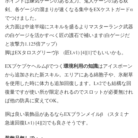
ポイントは練気ゲージのある太刀、鬼人ゲージのある双
剣、各ゲージの溜まりが速くなる集中をEXケストガードα
でつけました。
火力面は中途半端にスキルを盛るよりマスターランク武器
の白ゲージを活かすべく匠の護石で補います(白ゲージだ
と攻撃力1.125倍アップ)
脚はEXタロスグリーヴβ (匠Lv1) [4][1]でもいいかも。
環境利用の知識
EXプケプケヘルムβでつく
はアイスボーン
から追加された新スキル。エリアにある綿胞子や、氷耐草
を使用した時に体力も追加回復します。Lv2でも結構な回
復量ですが使い所が限定されるのでスロットが必要無けれ
ば他の防具に変えてOK。
胴は良い装飾品があるならEXブランメイルβ (スタミナ
急速回復Lv1) [4][2]でも良さそうです。
装飾品無しで・・