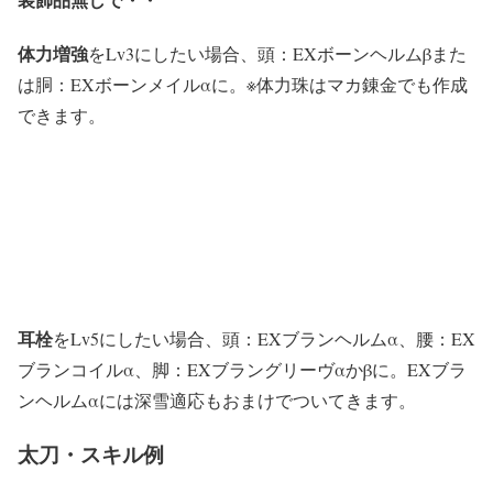
体力増強
をLv3にしたい場合、頭：EXボーンヘルムβまた
は胴：EXボーンメイルαに。※体力珠はマカ錬金でも作成
できます。
耳栓
をLv5にしたい場合、頭：EXブランヘルムα、腰：EX
ブランコイルα、脚：EXブラングリーヴαかβに。EXブラ
ンヘルムαには深雪適応もおまけでついてきます。
太刀・スキル例