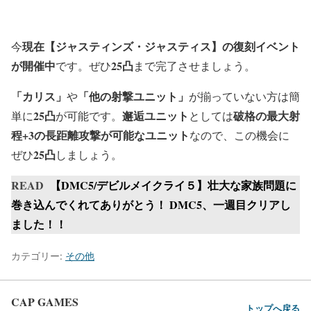
現在
【ジャスティンズ・ジャスティス】
の復刻イベント
今
が開催中
25凸
です。ぜひ
まで完了させましょう。
「カリス」
「他の射撃ユニット」
や
が揃っていない方は簡
25凸
邂逅ユニット
破格の最大射
単に
が可能です。
としては
程+3の長距離攻撃が可能なユニット
なので、この機会に
25凸
ぜひ
しましょう。
READ
【DMC5/デビルメイクライ５】壮大な家族問題に
巻き込んでくれてありがとう！ DMC5、一週目クリアし
ました！！
カテゴリー:
その他
CAP GAMES
トップへ戻る