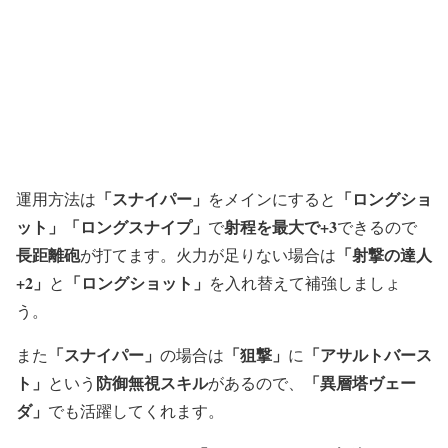
「スナイパー」
「ロングショ
運用方法は
をメインにすると
ット」
「ロングスナイプ」
射程を最大で+3
で
できるので
長距離砲
「射撃の達人
が打てます。火力が足りない場合は
+2」
「ロングショット」
と
を入れ替えて補強しましょ
う。
「スナイパー」
「狙撃」
「アサルトバース
また
の場合は
に
ト」
防御無視スキル
「異層塔ヴェー
という
があるので、
ダ」
でも活躍してくれます。