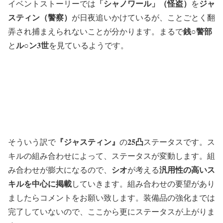
「シャノワール」（怪盗）
ジャ
イベントストーリーでは
を
スティン（警察）
が日夜追いかけているが、ことごとく翻
銭○警部
弄され捕まえられないことが分かります。まるで
ル○ン3世
と
を見ているようです。
『ジャスティン』
25凸
そういう訳で
の
ステータスです。ス
キルの組み合わせによって、ステータスが変動します。組
シオ
汎用性の高いス
み合わせが膨大になるので、
が考える
キルを中心に掲載
していきます。組み合わせの要望があり
ましたらコメントをお願い致します。装備品の強化までは
完了していないので、ここから更にステータスが上がりま