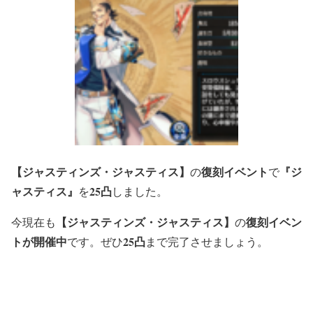
【ジャスティンズ・ジャスティス】
復刻イベント
『ジ
の
で
ャスティス』
25凸
を
しました。
【ジャスティンズ・ジャスティス】
復刻イベン
今現在も
の
トが開催中
25凸
です。ぜひ
まで完了させましょう。