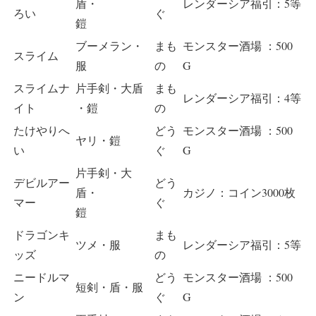
盾・
レンダーシア福引：5等
ろい
ぐ
鎧
ブーメラン・
まも
モンスター酒場 ：500
スライム
服
の
G
スライムナ
片手剣・大盾
まも
レンダーシア福引：4等
イト
・鎧
の
たけやりへ
どう
モンスター酒場 ：500
ヤリ・鎧
い
ぐ
G
片手剣・大
デビルアー
どう
盾・
カジノ：コイン3000枚
マー
ぐ
鎧
ドラゴンキ
まも
ツメ・服
レンダーシア福引：5等
ッズ
の
ニードルマ
どう
モンスター酒場 ：500
短剣・盾・服
ン
ぐ
G