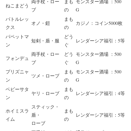
両手杖・ロー
まも
モンスター酒場 ：500
ねこまどう
ブ
の
G
バトルレッ
まも
オノ・鎧
カジノ：コイン5000枚
クス
の
パペットマ
どう
短剣・盾・服
レンダーシア福引：5等
ン
ぐ
両手杖・ロー
どう
モンスター酒場 ：500
フォンデュ
ブ
ぐ
G
プリズニャ
まも
モンスター酒場 ：500
ツメ・ローブ
ン
の
G
ベビーサタ
まも
ヤリ・ローブ
レンダーシア福引：4等
ン
の
スティック・
ホイミスラ
まも
盾・
レンダーシア福引：5等
イム
の
ローブ