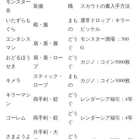
モンスター
装備
職
スカウトの書入手方法
名
いたずらも
まも
通常ドロップ：キラー
棍・服
ぐら
の
ピッケル
エンタシス
どう
モンスター酒場 ：500
扇・盾・服
マン
ぐ
G
おどるほう
扇・盾・ロー
どう
カジノ：コイン5000枚
せき
ブ
ぐ
スティック・
まも
キメラ
カジノ：コイン3000枚
ローブ
の
キラーマシ
どう
両手剣・鎧
レンダーシア福引：4等
ン
ぐ
どう
ゴーレム
両手剣・鎧
レンダーシア福引：4等
ぐ
片手剣・大
さまようよ
どう