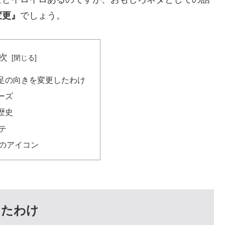
でしょう。
変更』
次
足の向きを変更したわけ
ーズ
歴史
テ
のアイコン
したわけ