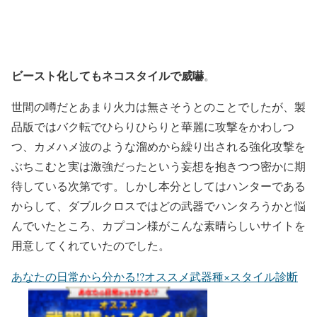
ビースト化してもネコスタイルで威嚇
。
世間の噂だとあまり火力は無さそうとのことでしたが、製
品版ではバク転でひらりひらりと華麗に攻撃をかわしつ
つ、カメハメ波のような溜めから繰り出される強化攻撃を
ぶちこむと実は激強だったという妄想を抱きつつ密かに期
待している次第です。しかし本分としてはハンターである
からして、ダブルクロスではどの武器でハンタろうかと悩
んでいたところ、カプコン様がこんな素晴らしいサイトを
用意してくれていたのでした。
あなたの日常から分かる!?オススメ武器種×スタイル診断