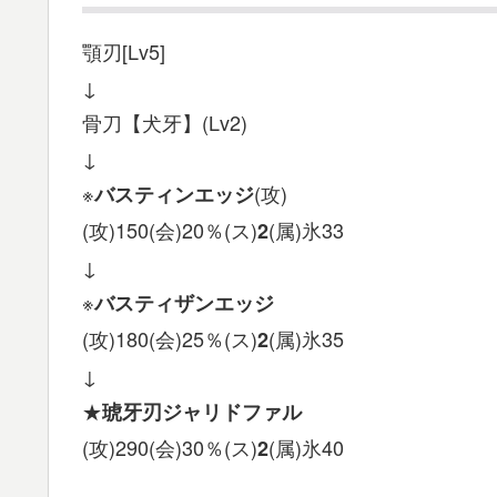
顎刃[Lv5]
↓
骨刀【犬牙】(Lv2)
↓
※
(攻)
バスティンエッジ
(攻)150(会)20％(ス)
(属)氷33
2
↓
※
バスティザンエッジ
(攻)180(会)25％(ス)
(属)氷35
2
↓
★
琥牙刃ジャリドファル
(攻)290(会)30％(ス)
(属)氷40
2