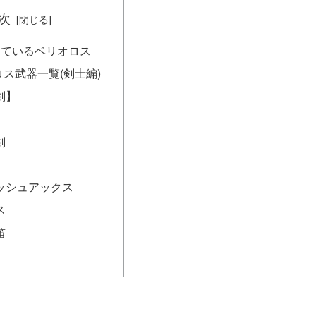
次
しているベリオロス
ス武器一覧(剣士編)
剣】
剣
ッシュアックス
ス
笛