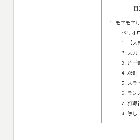
目
モフモフ
ベリオロ
【大
太刀
片手
双剣
スラ
ラン
狩猟
無し