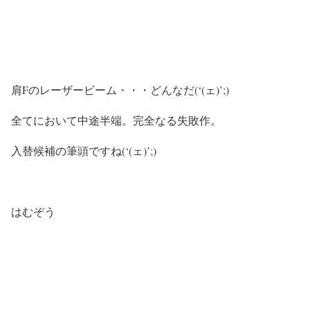
肩Fのレーザービーム・・・どんなだ(‘(ェ)’;)
全てにおいて中途半端。完全なる失敗作。
入替候補の筆頭ですね(‘(ェ)’;)
はむぞう