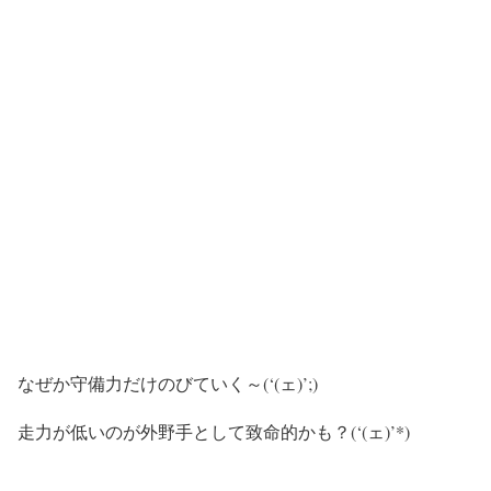
なぜか守備力だけのびていく～(‘(ェ)’;)
走力が低いのが外野手として致命的かも？(‘(ェ)’*)