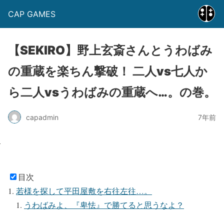
CAP GAMES
【SEKIRO】野上玄斎さんとうわばみ
の重蔵を楽ちん撃破！ 二人vs七人か
ら二人vsうわばみの重蔵へ…。の巻。
capadmin
7年前
目次
若様を探して平田屋敷を右往左往…。
うわばみよ、『卑怯』で勝てると思うなよ？