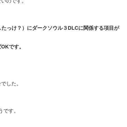
ないのです。
したっけ？）にダークソウル３DLCに関係する項目が
OKです。
合でした。
うです。