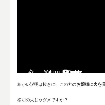
細かい説明は抜きに、この方の
お嬢様に火を
松明の火じゃダメですか？