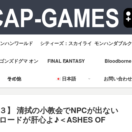
ンハンワールド
シティーズ：スカイライ
モンハンダブルク
ゴンズドグマ オン
FINAL FANTASY
ン
Bloodborne
ライン
その他
日本語
お問い合わせ
ウル３】 清拭の小教会でNPCが出ない
ードが肝心よ♪＜ASHES OF