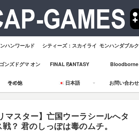
ンハンワールド
シティーズ：スカイライ
モンハンダブルク
ゴンズドグマ オン
FINAL FANTASY
ン
Bloodborne
ライン
その他
日本語
お問い合わせ
ル リマスター】亡国ウーラシールへタ
ス戦？ 君のしっぽは毒のムチ。