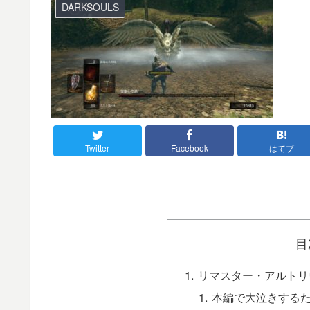
DARKSOULS
Twitter
Facebook
はてブ
目
リマスター・アルトリ
本編で大泣きする