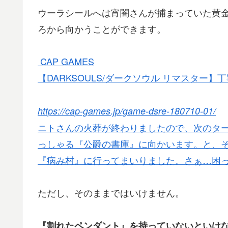
ウーラシールへは宵闇さんが捕まっていた黄
ろから向かうことができます。
CAP GAMES
【DARKSOULS/ダークソウル リマスター
https://cap-games.jp/game-dsre-180710-01/
ニトさんの火葬が終わりましたので、次のタ
っしゃる『公爵の書庫』に向かいます。と、
『病み村』に行ってまいりました。さぁ…困
ただし、そのままではいけません。
『割れたペンダント』を持っていないといけ