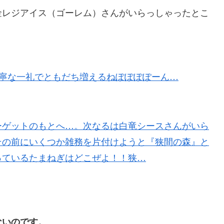
金レジアイス（ゴーレム）さんがいらっしゃったとこ
】丁寧な一礼でともだち増えるねぽぽぽぽーん…
ーゲットのもとへ…。次なるは白竜シースさんがいら
その前にいくつか雑務を片付けようと『狭間の森』と
っているたまねぎはどこぜよ！！狭…
ないのです。