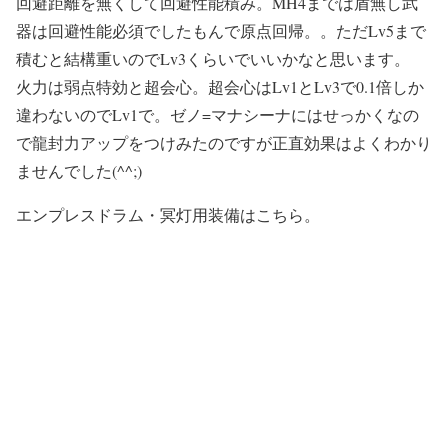
回避距離を無くして回避性能積み。MH4までは盾無し武
器は回避性能必須でしたもんで原点回帰。。ただLv5まで
積むと結構重いのでLv3くらいでいいかなと思います。
火力は弱点特効と超会心。超会心はLv1とLv3で0.1倍しか
違わないのでLv1で。ゼノ=マナシーナにはせっかくなの
で龍封力アップをつけみたのですが正直効果はよくわかり
ませんでした(^^;)
エンプレスドラム・冥灯用装備はこちら。