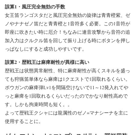
誤算1・風圧完全無効の手数
女王笛ランゴスタだと風圧完全無効の旋律は青青橙紫、ゼ
ノやナナゼノ笛だと青青橙と1音符多く必要。この1音符が
即座に吹きたい時に厄介！ちなみに連音攻撃から音符の追
加入力はクルクル笛を回して振り上げる時にボタンを押し
っぱなしにすると成功しやすいです。
誤算2・歴戦王は麻痺耐性が異様に高い
歴戦王は状態異常耐性、特に麻痺耐性が高くスキルを盛っ
ても狩猟笛単体なら麻痺は1クエストで1回取れるくらい。
ボウガンの麻痺弾Lv1を間隔空けないで11～12発入れてや
っと麻痺を1回取れるくらいだったのでかなり耐性高めで
す。しかも拘束時間も短く。。
よって歴戦王クシャには龍属性のゼノ=マナシーナを主に
使用することに。