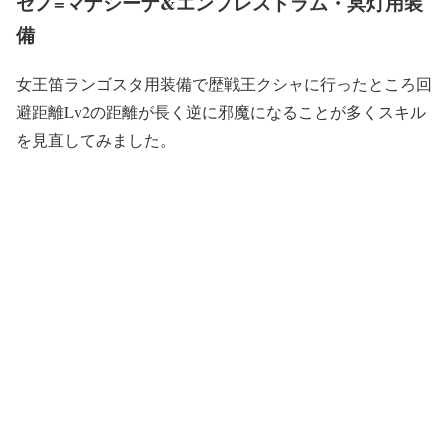
ゼノ=マナシーナ&エンプレスドラム・冥灯用装
備
女王笛ランゴスタ用装備で歴戦王クシャに行ったところ回
避距離Lv2の距離が長く逆に邪魔になることが多くスキル
を見直してみました。