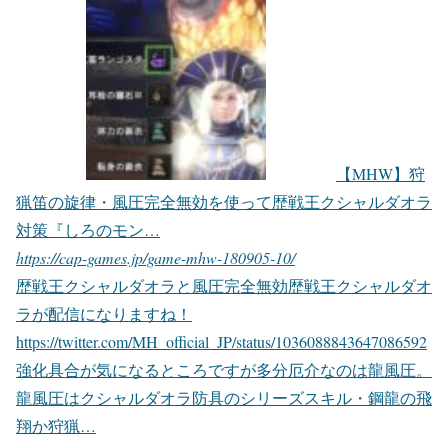
【MHW】狩
猟笛の旋律・風圧完全無効を使って歴戦王クシャルダオラ
対策『しろのモン…
https://cap-games.jp/game-mhw-180905-10/
歴戦王クシャルダオラと風圧完全無効歴戦王クシャルダオ
ラが配信になりますね！
https://twitter.com/MH_official_JP/status/1036088843647086592
強化具合が気になるところですが多分厄介なのは龍風圧。
龍風圧はクシャルダオラ防具のシリーズスキル・鋼龍の飛
翔か狩猟…