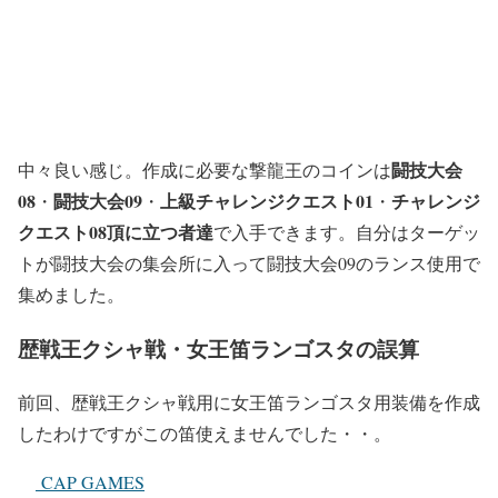
闘技大会
中々良い感じ。作成に必要な撃龍王のコインは
08
闘技大会09
上級チャレンジクエスト01
チャレンジ
・
・
・
クエスト08頂に立つ者達
で入手できます。自分はターゲッ
トが闘技大会の集会所に入って闘技大会09のランス使用で
集めました。
歴戦王クシャ戦・女王笛ランゴスタの誤算
前回、歴戦王クシャ戦用に女王笛ランゴスタ用装備を作成
したわけですがこの笛使えませんでした・・。
CAP GAMES