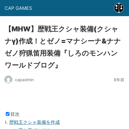
CAP GAMES
【MHW】歴戦王クシャ装備(クシャ
ナγ)作成！とゼノ=マナシーナ&ナナ
ゼノ狩猟笛用装備『しろのモンハン
ワールドブログ』
capadmin
8年前
目次
歴戦王クシャ装備を作成