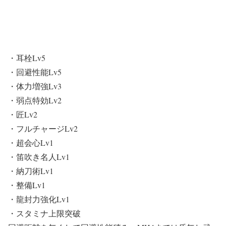
・耳栓Lv5
・回避性能Lv5
・体力増強Lv3
・弱点特効Lv2
・匠Lv2
・フルチャージLv2
・超会心Lv1
・笛吹き名人Lv1
・納刀術Lv1
・整備Lv1
・龍封力強化Lv1
・スタミナ上限突破