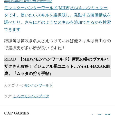
https://mhw.wiki-db.com/sim/
モンスターハンターワールド(MHW)のスキルシミュレー
タです。使いたいスキルを選択肢し、発動する装備構成を
調べたり、さらにどのようなスキルを追加できるかを検索
できます
狩猟笛は笛吹き名人さえつけていれば他スキルは自由なの
で選択支が多い所が良いですね！
READ
【MHW/モンハンワールド】瘴気の谷のヴァルハ
ザクさん攻略！ビジュアル系ユニット…VAAL-HAZAK結
成。『ムラタの狩り手帖』
カテゴリー:
モンハンワールド
タグ:
しろのモンハンブログ
CAP GAMES