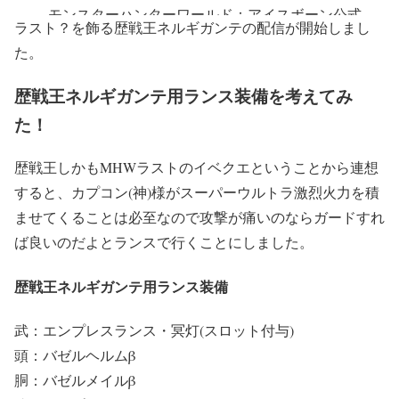
— モンスターハンターワールド：アイスボーン公式
ラスト？を飾る歴戦王ネルギガンテの配信が開始しまし
(@MH_official_JP)
May 9, 2019
た。
歴戦王ネルギガンテ用ランス装備を考えてみ
た！
歴戦王しかもMHWラストのイベクエということから連想
すると、カプコン(神)様がスーパーウルトラ激烈火力を積
ませてくることは必至なので攻撃が痛いのならガードすれ
ば良いのだよとランスで行くことにしました。
歴戦王ネルギガンテ用ランス装備
武：エンプレスランス・冥灯(スロット付与)
頭：バゼルヘルムβ
胴：バゼルメイルβ