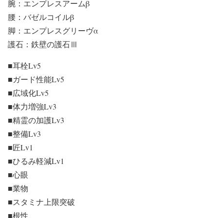
腕：エンプレスアームβ
腰：バゼルコイルβ
脚：エンプレスグリーヴα
護石：鉄壁の護石Ⅲ
■耳栓Lv5
■ガード性能Lv5
■広域化Lv5
■体力増強Lv3
■精霊の加護Lv3
■整備Lv3
■匠Lv1
■ひるみ軽減Lv1
■心眼
■業物
■スタミナ上限突破
■根性