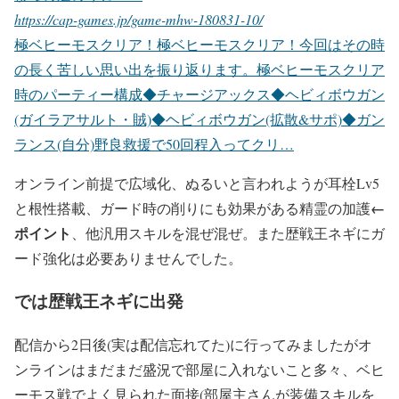
https://cap-games.jp/game-mhw-180831-10/
極ベヒーモスクリア！極ベヒーモスクリア！今回はその時
の長く苦しい思い出を振り返ります。極ベヒーモスクリア
時のパーティー構成◆チャージアックス◆ヘビィボウガン
(ガイラアサルト・賊)◆ヘビィボウガン(拡散&サポ)◆ガン
ランス(自分)野良救援で50回程入ってクリ…
オンライン前提で広域化、ぬるいと言われようが耳栓Lv5
←
と根性搭載、ガード時の削りにも効果がある精霊の加護
ポイント
、他汎用スキルを混ぜ混ぜ。また歴戦王ネギにガ
ード強化は必要ありませんでした。
では歴戦王ネギに出発
配信から2日後(実は配信忘れてた)に行ってみましたがオ
ンラインはまだまだ盛況で部屋に入れないこと多々、ベヒ
ーモス戦でよく見られた面接(部屋主さんが装備スキルを