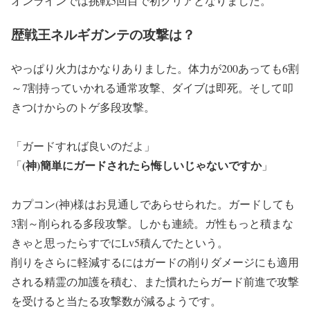
オンラインでは挑戦5回目で初クリアとなりました。
歴戦王ネルギガンテの攻撃は？
やっぱり火力はかなりありました。体力が200あっても6割
～7割持っていかれる通常攻撃、ダイブは即死。そして叩
きつけからのトゲ多段攻撃。
「ガードすれば良いのだよ」
(神)簡単にガードされたら悔しいじゃないですか
「
」
カプコン(神)様はお見通しであらせられた。ガードしても
3割～削られる多段攻撃。しかも連続。ガ性もっと積まな
きゃと思ったらすでにLv5積んでたという。
削りをさらに軽減するにはガードの削りダメージにも適用
される精霊の加護を積む、また慣れたらガード前進で攻撃
を受けると当たる攻撃数が減るようです。