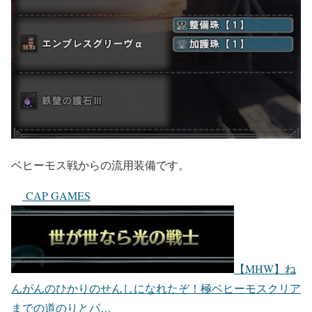
ベヒーモス戦からの流用装備です。
CAP GAMES
【MHW】ね
んがんのひかりのせんしになれたぞ！極ベヒーモスクリア
までの道のりとパ…