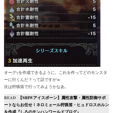
オーグγを作成できるように。これを作ってどのモンスタ
ーに行くんだ？って話ですがｗ
次は狩猟笛で行ってみようかなあ。
READ
【MHWアイスボーン】属性攻撃・属性防御サポ
ートならお任せ！ネロミェール狩猟笛・ヒュドロスホルン
を作成『しろのモンハンワールドブログ』