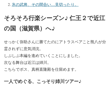
氷の武将、その間合い…見切ったり。
そろそろ行楽シーズン♪ 仁王２で近江
の国（滋賀県）へ♪
せっかく弥助さんに勝てたのにアトラスベアこと熊八が分
霊されずに意気消沈。
しぶしぶ本編を進めていくことにしました。
次なる舞台は近江は姉川。
こちらでボス、真柄直隆殿を仕留めます。
一人でめぐる、こっそり姉川ツアー♪