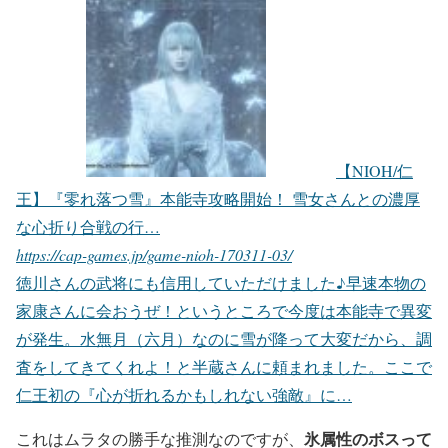
【NIOH/仁
王】『零れ落つ雪』本能寺攻略開始！ 雪女さんとの濃厚
な心折り合戦の行…
https://cap-games.jp/game-nioh-170311-03/
徳川さんの武将にも信用していただけました♪早速本物の
家康さんに会おうぜ！というところで今度は本能寺で異変
が発生。水無月（六月）なのに雪が降って大変だから、調
査をしてきてくれよ！と半蔵さんに頼まれました。ここで
仁王初の『心が折れるかもしれない強敵』に…
氷属性のボスって
これはムラタの勝手な推測なのですが、