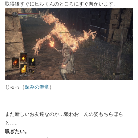
取得後すぐにヒルくんのところにすぐ向かいます。
じゅっ（
深みの聖堂
）
また新しいお友達なのか…狼わおーんの姿もちらほら
と…。
嗅ぎたい。