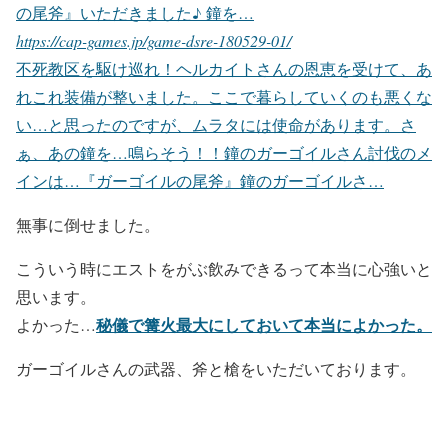
の尾斧』いただきました♪ 鐘を…
https://cap-games.jp/game-dsre-180529-01/
不死教区を駆け巡れ！ヘルカイトさんの恩恵を受けて、あ
れこれ装備が整いました。ここで暮らしていくのも悪くな
い…と思ったのですが、ムラタには使命があります。さ
ぁ、あの鐘を…鳴らそう！！鐘のガーゴイルさん討伐のメ
インは…『ガーゴイルの尾斧』鐘のガーゴイルさ…
無事に倒せました。
こういう時にエストをがぶ飲みできるって本当に心強いと
思います。
秘儀で篝火最大にしておいて本当によかった。
よかった…
ガーゴイルさんの武器、斧と槍をいただいております。