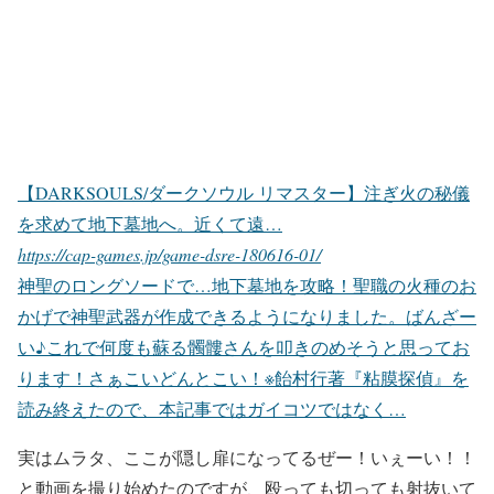
【DARKSOULS/ダークソウル リマスター】注ぎ火の秘儀
を求めて地下墓地へ。近くて遠…
https://cap-games.jp/game-dsre-180616-01/
神聖のロングソードで…地下墓地を攻略！聖職の火種のお
かげで神聖武器が作成できるようになりました。ばんざー
い♪これで何度も蘇る髑髏さんを叩きのめそうと思ってお
ります！さぁこいどんとこい！※飴村行著『粘膜探偵』を
読み終えたので、本記事ではガイコツではなく…
実はムラタ、ここが隠し扉になってるぜー！いぇーい！！
と動画を撮り始めたのですが、殴っても切っても射抜いて