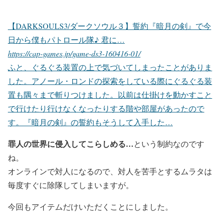
【DARKSOULS3/ダークソウル３】誓約『暗月の剣』で今
日から僕もパトロール隊♪ 君に…
https://cap-games.jp/game-ds3-160416-01/
ふと、ぐるぐる装置の上で気づいてしまったことがありま
した。アノール・ロンドの探索をしている際にぐるぐる装
置も隅々まで斬りつけました。以前は仕掛けを動かすこと
で行けたり行けなくなったりする階や部屋があったので
す。『暗月の剣』の誓約もそうして入手した…
罪人の世界に侵入してこらしめる…
という制約なのです
ね。
オンラインで対人になるので、対人を苦手とするムラタは
毎度すぐに除隊してしまいますが。
今回もアイテムだけいただくことにしました。