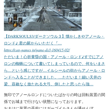
【DARKSOULS3/ダークソウル３】懐かしきやアノール・
ロンド♪ 君の屍からいただく『…
https://cap-games.jp/game-ds3-160415-02/
ただいま！心折黄昏の国・アノール・ロンド♪すでにアノ
ロンの蜘蛛について書いてしまっているので、何をいまさ
ら…という感じですが…イルシールの街からアノール・ロ
ンドへ入ることができました。…ただいま！細い天井の
梁、容赦なく放たれる大弓、倒したと思ったら強…
無印でアノールロンドについたばかりの時は回転装置の関
係でお城まで行けない状態になっております。
おまけに装置の手前にはガーゴイルさんが通せんぼ。