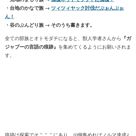
・台地のかなで族 →
ツィツィヤック討伐だぶぉんぶぉ
ん！
・谷のぶんどり族 → そのうち書きます。
『ガ
全ての部族とオトモダチになると、獣人学者さんから
ジャブーの言語の痕跡』
を集めてくるようにお願いされま
す。
痕跡は探索でそこここにあり、10個集めればノルマ達成♪