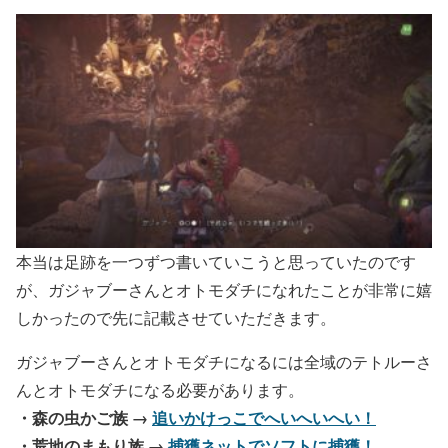
本当は足跡を一つずつ書いていこうと思っていたのです
が、ガジャブーさんとオトモダチになれたことが非常に嬉
しかったので先に記載させていただきます。
ガジャブーさんとオトモダチになるには全域のテトルーさ
んとオトモダチになる必要があります。
・森の虫かご族 →
追いかけっこでへいへいへい！
・荒地のまもり族 →
捕獲ネットでソフトに捕獲！