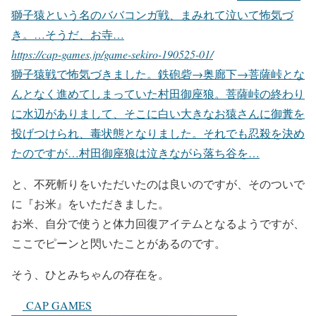
獅子猿という名のババコンガ戦、まみれて泣いて怖気づ
き。…そうだ、お寺…
https://cap-games.jp/game-sekiro-190525-01/
獅子猿戦で怖気づきました。鉄砲砦→奥廊下→菩薩峠とな
んとなく進めてしまっていた村田御座狼。菩薩峠の終わり
に水辺がありまして、そこに白い大きなお猿さんに御糞を
投げつけられ、毒状態となりました。それでも忍殺を決め
たのですが…村田御座狼は泣きながら落ち谷を…
と、不死斬りをいただいたのは良いのですが、そのついで
に『お米』をいただきました。
お米、自分で使うと体力回復アイテムとなるようですが、
ここでピーンと閃いたことがあるのです。
そう、ひとみちゃんの存在を。
CAP GAMES