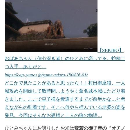
【SEKIRO】
おばあちゃん（信心深き者）のひとみに恋してる。蛇柿二
つ入手…ありがと…
https://cap-games.jp/game-sekiro-190416-01/
どこかで見たことがあると思ったら！！村田御座狼、一人
城攻めを開始して数時間…ようやく葦名城本城にたどり着
きました。ここで皇子様を奪還するまでが前半かな…と考
えながらの到着です。そこへ何やら拝んでいる老婆の姿を
発見。今回はそんなお婆様と二人の狼の物語…
変若の御子産の『オチノ
ひとみちゃんにお譲りしたお米は