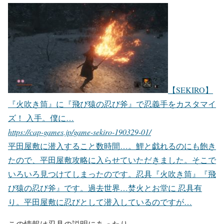
【SEKIRO】
『火吹き筒』に『飛び猿の忍び斧』で忍義手をカスタマイ
ズ！ 入手。僕に…
https://cap-games.jp/game-sekiro-190329-01/
平田屋敷に潜入すること数時間…。鯉と戯れるのにも飽き
たので、平田屋敷攻略に入らせていただきました。そこで
いろいろ見つけてしまったのです。忍具『火吹き筒』『飛
び猿の忍び斧』です。過去世界…焚火とお堂に 忍具有
り。平田屋敷に忍びとして潜入しているのですが…
この情報は忍具の説明にあったり、