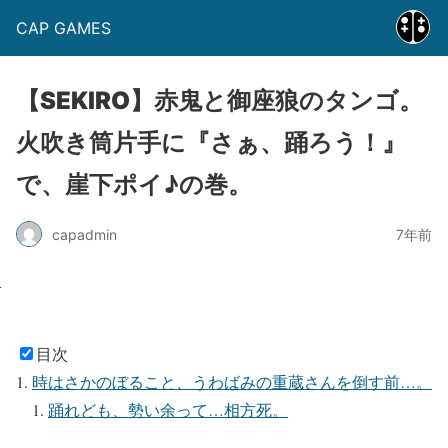
CAP GAMES
【SEKIRO】赤鬼と御座狼のタンゴ。
火吹き筒片手に『さぁ、踊ろう！』
で、崖下ポイ♪の巻。
capadmin
7年前
目次
時はさかのぼること、うわばみの重蔵さんを倒す前…。
踊れども、勢い余って…相方死。