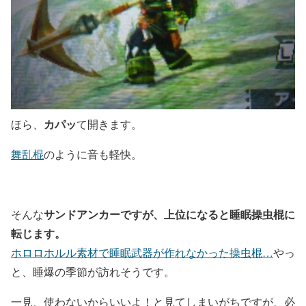
カパッ
ほら、
て開きます。
舞乱棍
のように音も軽快。
サンドアンカーですが、上位になると睡眠操虫棍に
そんな
転じます。
ホロロホルル素材で睡眠武器が作れなかった操虫棍…
やっ
と、睡爆の季節が訪れそうです。
一見、使わないからいいよ！と見てしまいがちですが、必